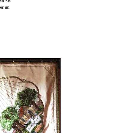
en bis
er im