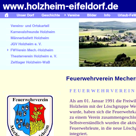
Feuerwehrverein Mecher
F E U E R W E H R V E R E I N
Als am 01. Januar 1991 die Freiwi
Holzheim mit der Löschgruppe We
wurde, haben sich die Feuerwehr
zu einem Verein zusammengeschlo
Selbstverständlich wurden die akti
Feuerwehrleute, in die neue Lösc
integriert.