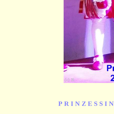
P R I N Z E S S 