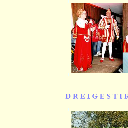
D R E I G E S T I