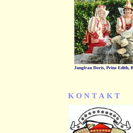
Jungfrau Doris, Prinz Edith,
K O N T A K T