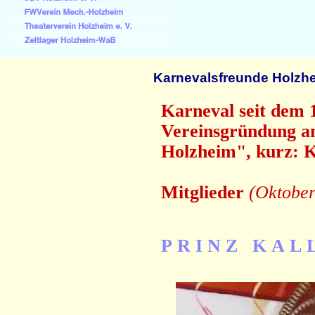
Karnevalsfreunde Holzhei
Karneval seit dem 
Vereinsgründung a
Holzheim", kurz: Kf
Mitglieder
(Oktober
P R I N Z K A L L